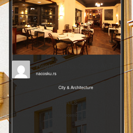
Restoran-Na-Cosku-At-The-Corner-Restaurant-2
nacosku.rs
Kategorije:
City & Architecture
DETAILS
Uploaded
10 Decembra, 2014