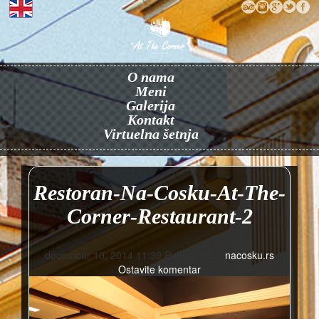
O nama
Meni
Galerija
Kontakt
Virtuelna šetnja
Restoran-Na-Cosku-At-The-
Corner-Restaurant-2
decembar 10, 2014 11:39
Published by
nacosku.rs
Ostavite komentar