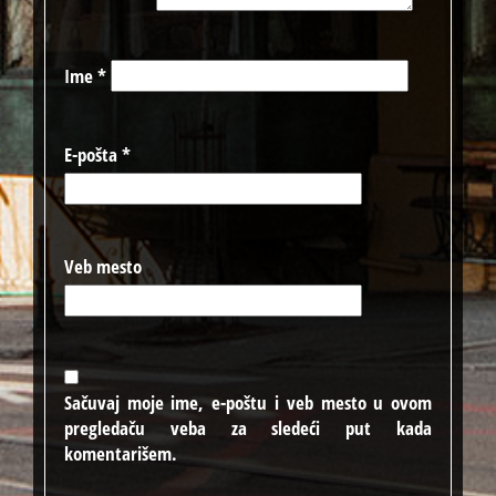
Ime
*
E-pošta
*
Veb mesto
Sačuvaj moje ime, e-poštu i veb mesto u ovom
pregledaču veba za sledeći put kada
komentarišem.