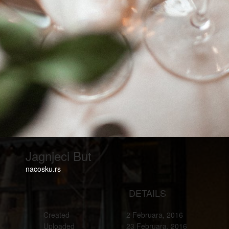
Jagnjeci But
nacosku.rs
DETAILS
Created
2 Februara, 2016
Uploaded
23 Februara, 2016