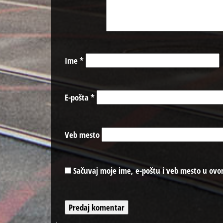
Ime
*
E-pošta
*
Veb mesto
Sačuvaj moje ime, e-poštu i veb mesto u ovo