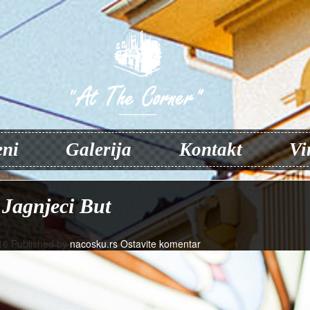
ni
Galerija
Kontakt
Vi
Jagnjeci But
:16
Published by
nacosku.rs
Ostavite komentar